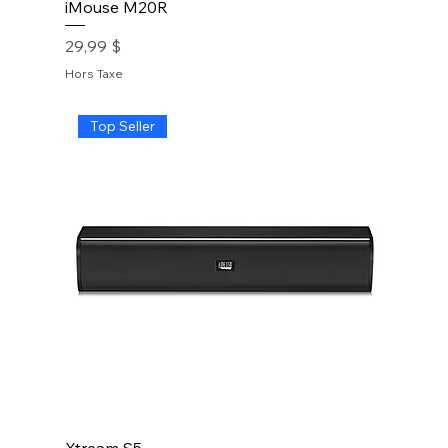
iMouse M20R
Prix
29,99 $
Hors Taxe
Top Seller