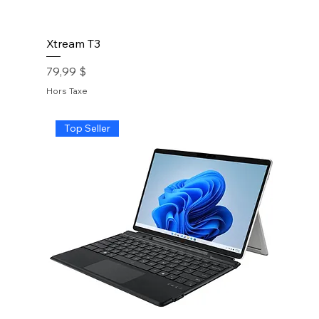
Xtream T3
Prix
79,99 $
Hors Taxe
Top Seller