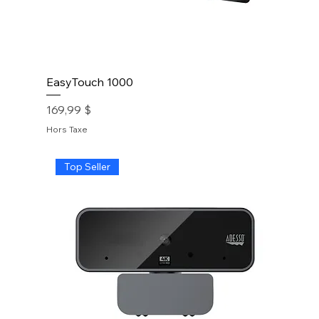
EasyTouch 1000
Prix
169,99 $
Hors Taxe
Top Seller