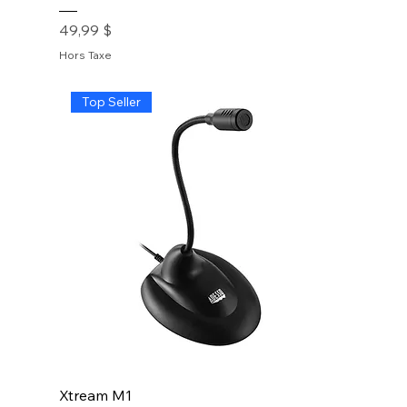
Prix
49,99 $
Hors Taxe
Top Seller
Xtream M1