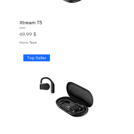
Xtream T5
Prix
69,99 $
Hors Taxe
Top Seller