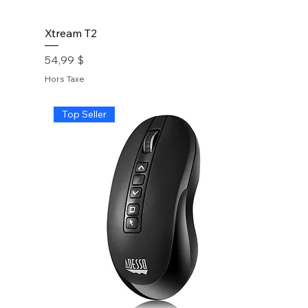
Xtream T2
Prix
54,99 $
Hors Taxe
Top Seller