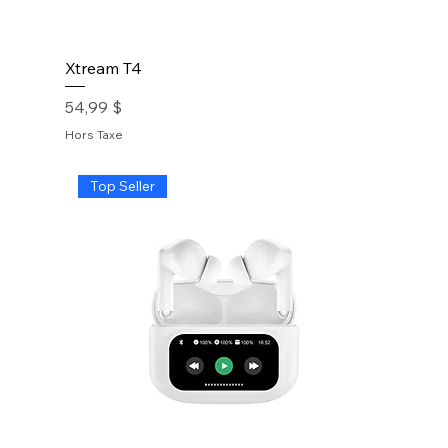
Xtream T4
Prix
54,99 $
Hors Taxe
Top Seller