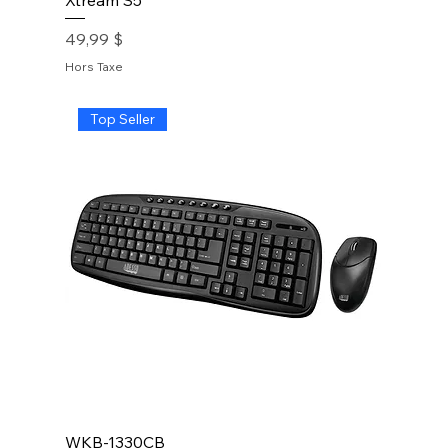
Xtream S5
Prix
49,99 $
Hors Taxe
Top Seller
WKB-1330CB