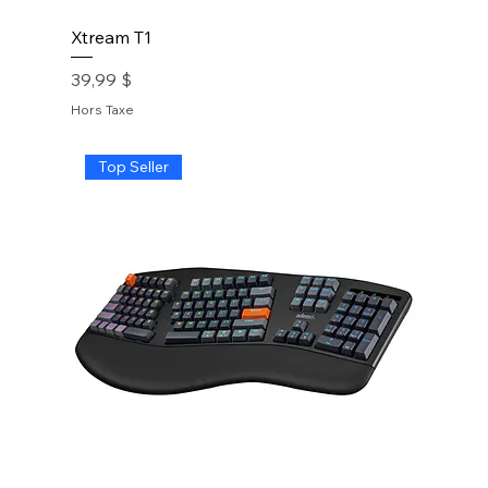
Xtream T1
Prix
39,99 $
Hors Taxe
Top Seller