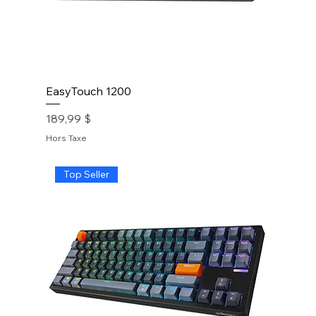
EasyTouch 1200
Prix
189,99 $
Hors Taxe
Top Seller