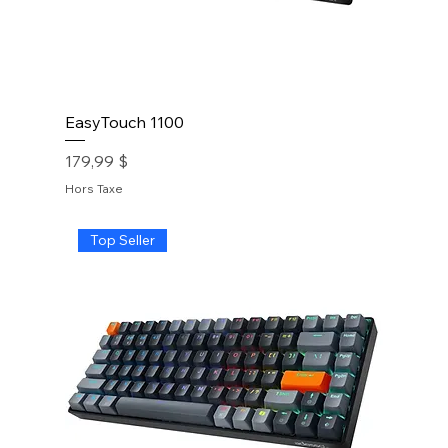
EasyTouch 1100
Prix
179,99 $
Hors Taxe
Top Seller