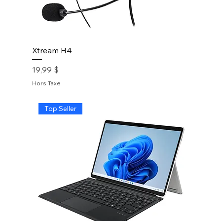
Xtream H4
Prix
19,99 $
Hors Taxe
Top Seller