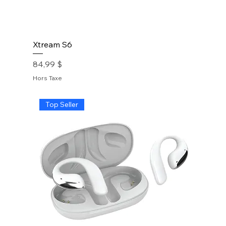
Xtream S6
Prix
84,99 $
Hors Taxe
Top Seller