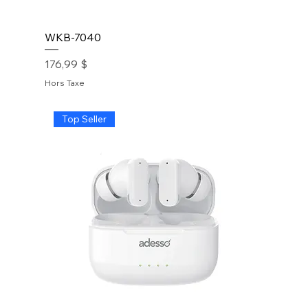
WKB-7040
Prix
176,99 $
Hors Taxe
Top Seller