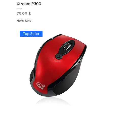
Xtream P300
Prix
79,99 $
Hors Taxe
Top Seller