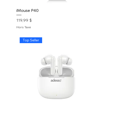
iMouse P40
Prix
119,99 $
Hors Taxe
Top Seller