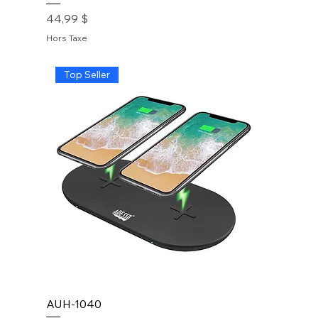
Prix
44,99 $
Hors Taxe
Top Seller
AUH-1040