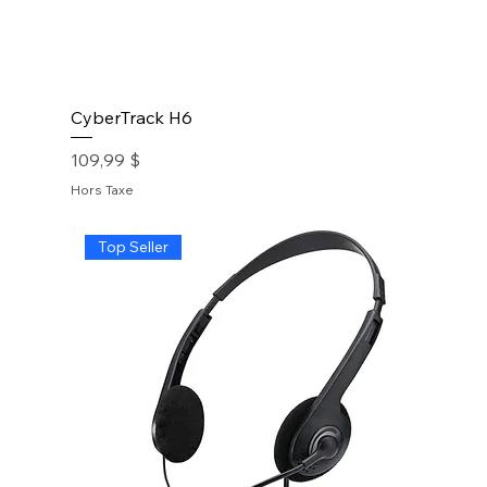
CyberTrack H6
Prix
109,99 $
Hors Taxe
Top Seller