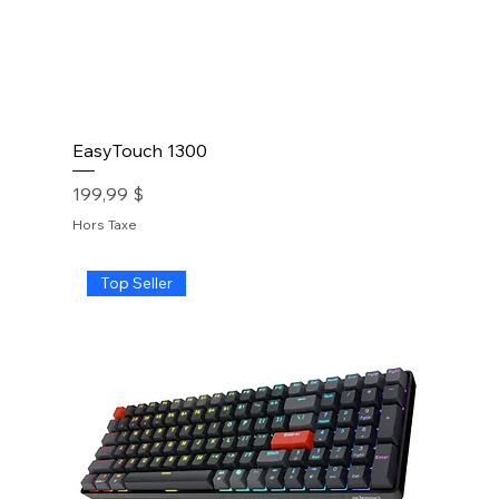
EasyTouch 1300
Prix
199,99 $
Hors Taxe
Top Seller