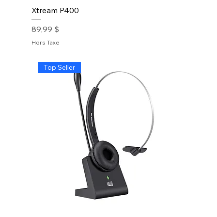
Xtream P400
Prix
89,99 $
Hors Taxe
Top Seller