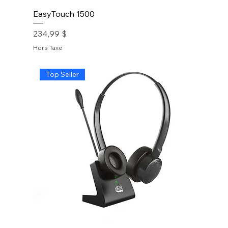
EasyTouch 1500
Prix
234,99 $
Hors Taxe
Top Seller