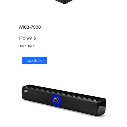
WKB-7030
Prix
176,99 $
Hors Taxe
Top Seller