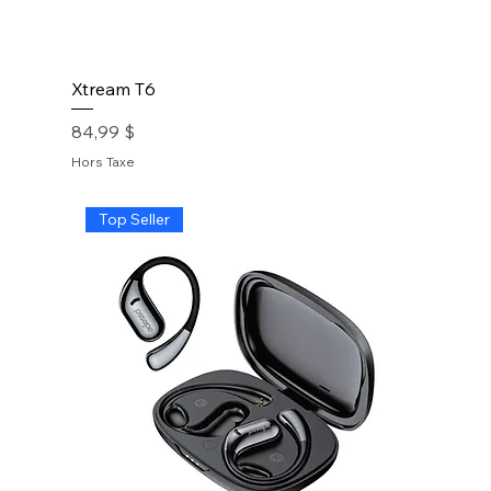
Xtream T6
Prix
84,99 $
Hors Taxe
Top Seller