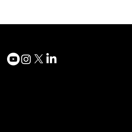
Adesso Tecnology Inc.
Canada Office:
1735 Bayly St #6, Pickering, ON L1W 3G7
(647) 956-5068
© 2025 ADESSO TECHNOLOGY INC.
Desktop Keyboards
Privacy Policy
Computer Mice
Terms of Use
Desktop Audio
Accessibility