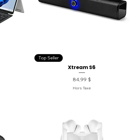
Top Seller
Xtream S6
Prix
84,99 $
Hors Taxe