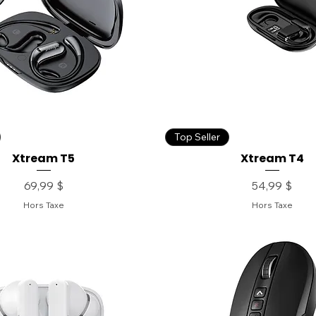
Top Seller
Xtream T5
Xtream T4
Prix
Prix
69,99 $
54,99 $
Hors Taxe
Hors Taxe