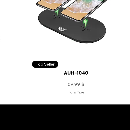
Top Seller
AUH-1040
Prix
59,99 $
Hors Taxe