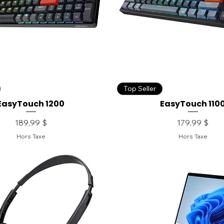
Top Seller
EasyTouch 1200
EasyTouch 110
Prix
Prix
189,99 $
179,99 $
Hors Taxe
Hors Taxe