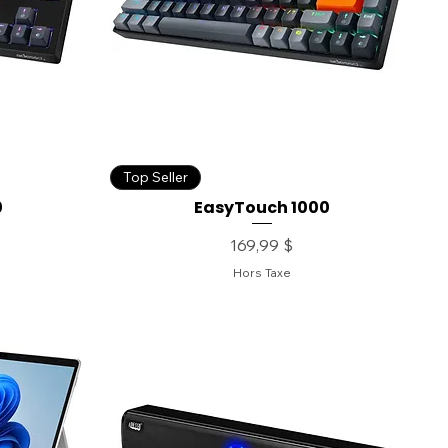
Top Seller
0
EasyTouch 1000
Prix
169,99 $
Hors Taxe