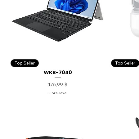
Top Seller
Top Seller
WKB-7040
Prix
176,99 $
Hors Taxe