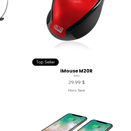
Top Seller
iMouse M20R
Prix
29,99 $
Hors Taxe