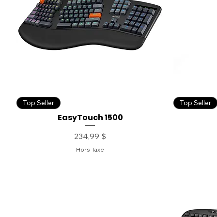
Top Seller
Top Seller
EasyTouch 1500
Prix
234,99 $
Hors Taxe