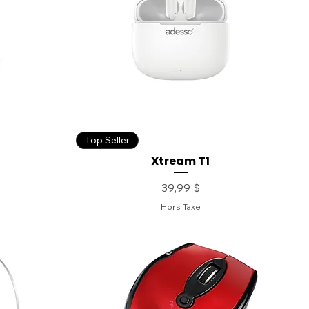
Top Seller
Xtream T1
Prix
39,99 $
Hors Taxe