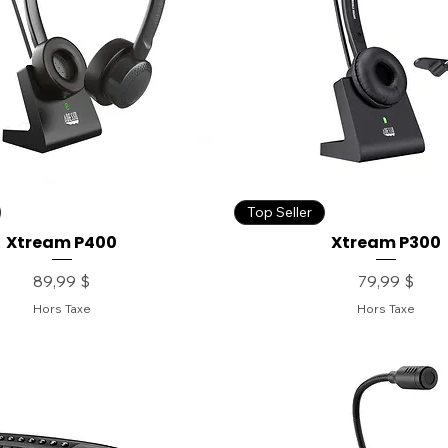
Top Seller
Xtream P400
Xtream P300
Prix
Prix
89,99 $
79,99 $
Hors Taxe
Hors Taxe