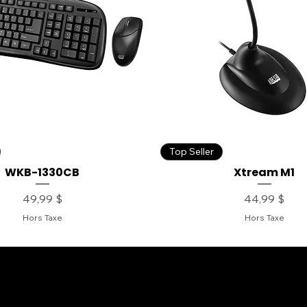
Top Seller
WKB-1330CB
Xtream M1
Prix
Prix
49,99 $
44,99 $
Hors Taxe
Hors Taxe
 Policy
Desktop Keyboards