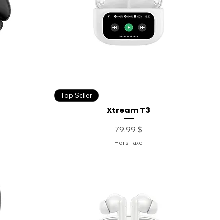
Top Seller
Xtream T3
Prix
79,99 $
Hors Taxe