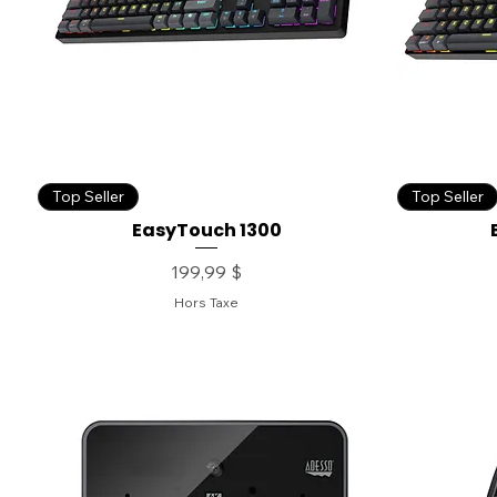
Top Seller
Top Seller
EasyTouch 1300
Prix
199,99 $
Hors Taxe