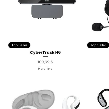
Top Seller
Top Seller
CyberTrack H6
Prix
109,99 $
Hors Taxe