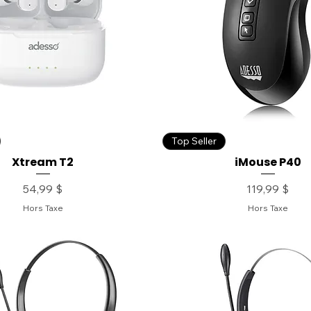
Top Seller
Xtream T2
iMouse P40
Prix
Prix
54,99 $
119,99 $
Hors Taxe
Hors Taxe