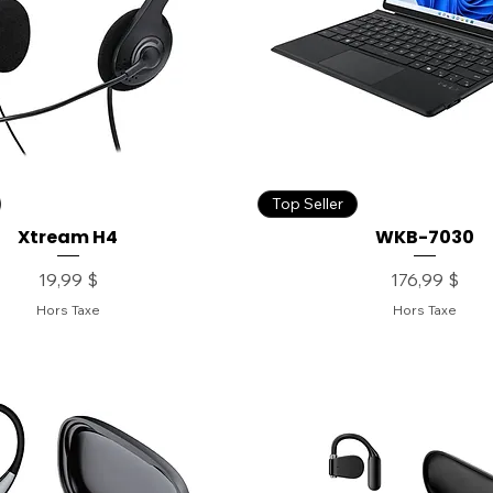
Top Seller
Xtream H4
WKB-7030
Prix
Prix
19,99 $
176,99 $
Hors Taxe
Hors Taxe