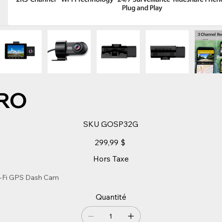
RO
SKU
SKU :
GOSP32G
GOSP32G
Prix
299,99 $
Hors Taxe
i-Fi GPS Dash Cam
Quantité