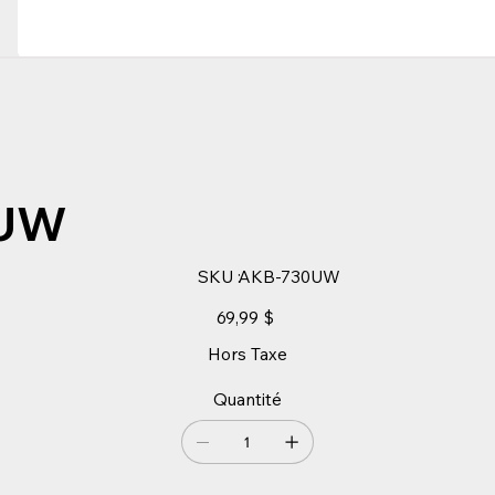
0UW
SKU
SKU :
AKB-730UW
AKB-
730UW
Prix
69,99 $
Hors Taxe
Quantité